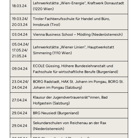
Lehrwerkstätte „Wien-Energie“, Kraftwerk Donaustadt
18.03.24
(1220 Wien)
19.03.24/
Tiroler Fachberufsschule für Handel und Büro,
20.03.24
Innsbruck (Tirol)
03.04.24
Vienna Business School – Mödling (Niederösterreich)
05.04.24/
Lehrwerkstätte „Wiener Linien“, Hauptwerkstatt
17.05.24/
Simmering (1110 Wien)
21.05.24
ECOLE Güssing, Höhere Bundeslehranstalt und
09.04.24
Fachschule für wirtschaftliche Berufe (Burgenland)
23.04.24/
BORG Radstadt, HAK St. Johann im Pongau, BORG St.
24.04.24
Johann im Pongau (Salzburg)
Klausur der Jugendvertrauensrät*innen, Bad
27.04.24
Hofgastein (Salzburg)
29.04.24
BRG Neusiedl (Burgenland)
Sekundarschulen von Reichenau an der Rax
29.04.24
(Niederösterreich)