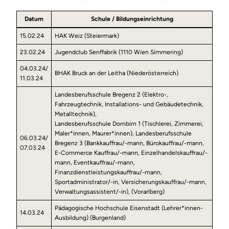
Datum
Schule / Bildungseinrichtung
15.02.24
HAK Weiz (Steiermark)
23.02.24
Jugendclub Senffabrik (1110 Wien Simmering)
04.03.24/
BHAK Bruck an der Leitha (Niederösterreich)
11.03.24
Landesberufsschule Bregenz 2 (Elektro-,
Fahrzeugtechnik, Installations- und Gebäudetechnik,
Metalltechnik),
Landesberufsschule Dornbirn 1 (Tischlerei, Zimmerei,
Maler*innen, Maurer*innen), Landesberufsschule
06.03.24/
Bregenz 3 (Bankkauffrau/-mann, Bürokauffrau/-mann,
07.03.24
E-Commerce Kauffrau/-mann, Einzelhandelskauffrau/-
mann, Eventkauffrau/-mann,
Finanzdienstleistungskauffrau/-mann,
Sportadministrator/-in, Versicherungskauffrau/-mann,
Verwaltungsassistent/-in), (Vorarlberg)
Pädagogische Hochschule Eisenstadt (Lehrer*innen-
14.03.24
Ausbildung) (Burgenland)