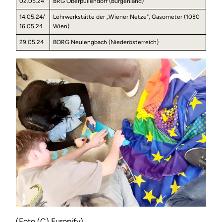
02.05.24
BRG Oberpullendorf (Burgenland)
14.05.24/
Lehrwerkstätte der „Wiener Netze“, Gasometer (1030
16.05.24
Wien)
29.05.24
BORG Neulengbach (Niederösterreich)
(Foto (C) Europify)